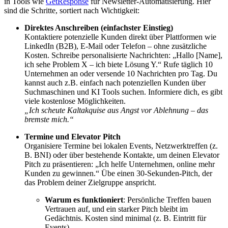
in Tools wie
GetResponse
für Newsletter-Automatisierung. Hier
sind die Schritte, sortiert nach Wichtigkeit:
Direktes Anschreiben (einfachster Einstieg)
Kontaktiere potenzielle Kunden direkt über Plattformen wie
LinkedIn (B2B), E-Mail oder Telefon – ohne zusätzliche
Kosten. Schreibe personalisierte Nachrichten: „Hallo [Name],
ich sehe Problem X – ich biete Lösung Y.“ Rufe täglich 10
Unternehmen an oder versende 10 Nachrichten pro Tag. Du
kannst auch z.B. einfach nach potenziellen Kunden über
Suchmaschinen und KI Tools suchen. Informiere dich, es gibt
viele kostenlose Möglichkeiten.
„Ich scheute Kaltakquise aus Angst vor Ablehnung – das
bremste mich.“
Termine und Elevator Pitch
Organisiere Termine bei lokalen Events, Netzwerktreffen (z.
B. BNI) oder über bestehende Kontakte, um deinen Elevator
Pitch zu präsentieren: „Ich helfe Unternehmen, online mehr
Kunden zu gewinnen.“ Übe einen 30-Sekunden-Pitch, der
das Problem deiner Zielgruppe anspricht.
Warum es funktioniert
: Persönliche Treffen bauen
Vertrauen auf, und ein starker Pitch bleibt im
Gedächtnis. Kosten sind minimal (z. B. Eintritt für
Events).