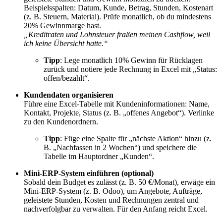
Beispielsspalten: Datum, Kunde, Betrag, Stunden, Kostenart
(z. B. Steuern, Material). Prüfe monatlich, ob du mindestens
20% Gewinnmarge hast.
„Kreditraten und Lohnsteuer fraßen meinen Cashflow, weil
ich keine Übersicht hatte.“
Tipp
: Lege monatlich 10% Gewinn für Rücklagen
zurück und notiere jede Rechnung in Excel mit „Status:
offen/bezahlt“.
Kundendaten organisieren
Führe eine Excel-Tabelle mit Kundeninformationen: Name,
Kontakt, Projekte, Status (z. B. „offenes Angebot“). Verlinke
zu den Kundenordnern.
Tipp
: Füge eine Spalte für „nächste Aktion“ hinzu (z.
B. „Nachfassen in 2 Wochen“) und speichere die
Tabelle im Hauptordner „Kunden“.
Mini-ERP-System einführen (optional)
Sobald dein Budget es zulässt (z. B. 50 €/Monat), erwäge ein
Mini-ERP-System (z. B. Odoo), um Angebote, Aufträge,
geleistete Stunden, Kosten und Rechnungen zentral und
nachverfolgbar zu verwalten. Für den Anfang reicht Excel.