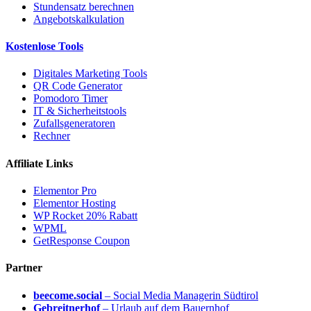
Stundensatz berechnen
Angebotskalkulation
Kostenlose Tools
Digitales Marketing Tools
QR Code Generator
Pomodoro Timer
IT & Sicherheitstools
Zufallsgeneratoren
Rechner
Affiliate Links
Elementor Pro
Elementor Hosting
WP Rocket 20% Rabatt
WPML
GetResponse Coupon
Partner
beecome.social
– Social Media Managerin Südtirol
Gebreitnerhof
– Urlaub auf dem Bauernhof